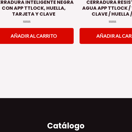
RRADURA INTELIGENTE NEGRA
CERRADURA RESIS
CON APP TTLOCK, HUELLA,
AGUA APP TTLOCK /
TARJETA Y CLAVE
CLAVE / HUELLA 
Valorado
Valorado
en
en
AÑADIR AL CARRITO
AÑADIR AL CAR
0
0
de
de
5
5
Catálogo