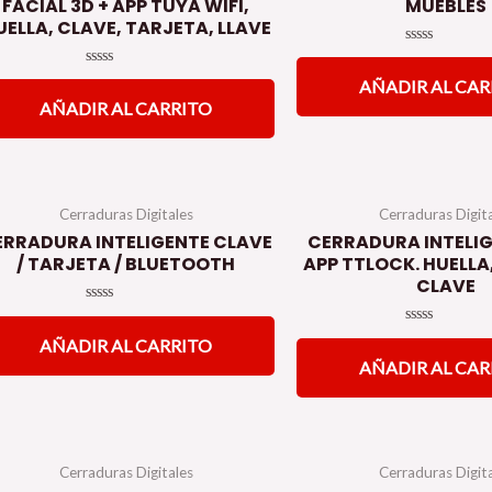
FACIAL 3D + APP TUYA WIFI,
MUEBLES
UELLA, CLAVE, TARJETA, LLAVE
Valorado
en
Valorado
AÑADIR AL CAR
0
en
de
AÑADIR AL CARRITO
0
5
de
5
Cerraduras Digitales
Cerraduras Digit
ERRADURA INTELIGENTE CLAVE
CERRADURA INTELI
/ TARJETA / BLUETOOTH
APP TTLOCK. HUELLA
CLAVE
Valorado
en
Valorado
AÑADIR AL CARRITO
0
en
de
AÑADIR AL CAR
0
5
de
5
Cerraduras Digitales
Cerraduras Digit