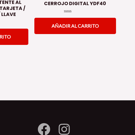
TENTE AL
CERROJO DIGITAL YDF40
 TARJETA /
/ LLAVE
Valorado
en
AÑADIR AL CARRITO
0
de
5
RITO