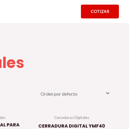
COTIZAR
ales
ales
Cerraduras Digitales
AL PARA
CERRADURA DIGITAL YMF40