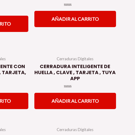
Valorado
en
AÑADIR AL CARRITO
0
de
RITO
5
ales
Cerraduras Digitales
GENTE CON
CERRADURA INTELIGENTE DE
, TARJETA,
HUELLA , CLAVE , TARJETA , TUYA
APP
Valorado
en
RITO
AÑADIR AL CARRITO
0
de
5
ales
Cerraduras Digitales