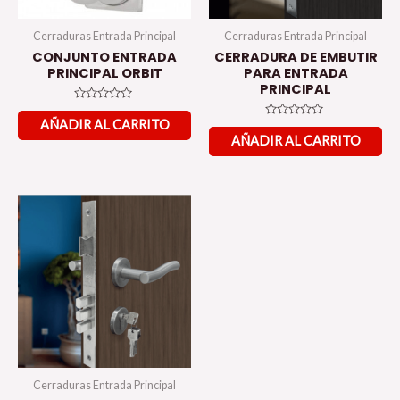
Cerraduras Entrada Principal
Cerraduras Entrada Principal
CONJUNTO ENTRADA
CERRADURA DE EMBUTIR
PRINCIPAL ORBIT
PARA ENTRADA
PRINCIPAL
Valorado
en
AÑADIR AL CARRITO
Valorado
0
en
AÑADIR AL CARRITO
de
0
5
de
5
Cerraduras Entrada Principal