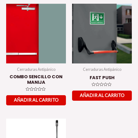
Cerraduras Antipánico
Cerraduras Antipánico
COMBO SENCILLO CON
FAST PUSH
MANIJA
Valorado
en
Valorado
AÑADIR AL CARRITO
0
en
AÑADIR AL CARRITO
de
0
5
de
5