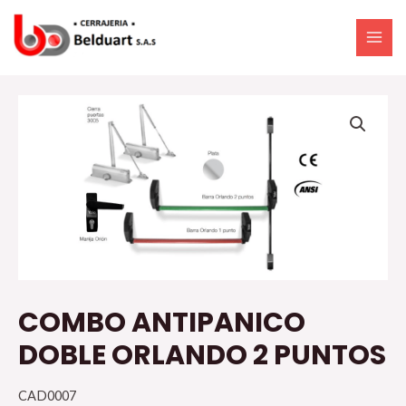
Ir
MAI
al
ME
contenido
COMBO
ANTIPANICO
DOBLE
ORLANDO
2
PUNTOS
cantidad
COMBO ANTIPANICO
DOBLE ORLANDO 2 PUNTOS
CAD0007