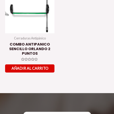
Cerraduras Antipánico
COMBO ANTIPANICO
SENCILLO ORLANDO 2
PUNTOS
Valorado
en
AÑADIR AL CARRITO
0
de
5