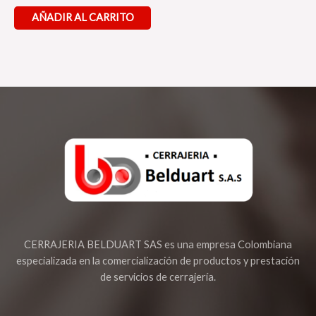
Valorado
en
AÑADIR AL CARRITO
0
de
5
CERRAJERIA BELDUART SAS es una empresa Colombiana
especializada en la comercialización de productos y prestación
de servicios de cerrajería.