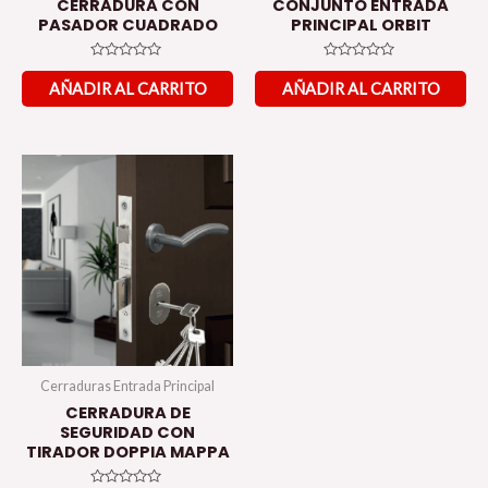
CERRADURA CON
CONJUNTO ENTRADA
PASADOR CUADRADO
PRINCIPAL ORBIT
Valorado
Valorado
en
en
AÑADIR AL CARRITO
AÑADIR AL CARRITO
0
0
de
de
5
5
Cerraduras Entrada Principal
CERRADURA DE
SEGURIDAD CON
TIRADOR DOPPIA MAPPA