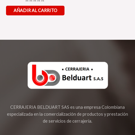
Valorado
en
AÑADIR AL CARRITO
0
de
5
CERRAJERIA BELDUART SAS es una empresa Colombiana
especializada en la comercialización de productos y prestación
de servicios de cerrajería.