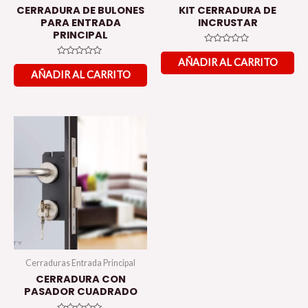
CERRADURA DE BULONES
KIT CERRADURA DE
PARA ENTRADA
INCRUSTAR
PRINCIPAL
Valorado
en
AÑADIR AL CARRITO
Valorado
0
en
AÑADIR AL CARRITO
de
0
5
de
5
Cerraduras Entrada Principal
CERRADURA CON
PASADOR CUADRADO